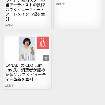
編集者
当アーティストの技術
力でK-ビューティー・
アートメイク市場を牽
引
編集者
07
52
12月
2025
Posted in
CANABI の CEO Eum
jiny 氏、消費者が認め
た製品力で K-ビューテ
ィー革新を牽引
編集者