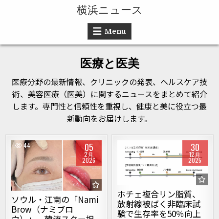
Skip to content
横浜ニュース
Menu
医療と医美
医療分野の最新情報、クリニックの発表、ヘルスケア技
術、美容医療（医美）に関するニュースをまとめて紹介
します。専門性と信頼性を重視し、健康と美に役立つ最
新動向をお届けします。
05
30
44
49
2月
12月
2026
2025
Posted in
Posted in
ホチェ複合リン脂質、
ソウル・江南の「Nami
放射線被ばく非臨床試
Brow（ナミブロ
験で生存率を50％向上
ウ）」、韓流スター担