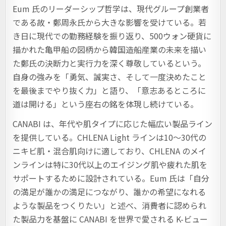
Eum 氏のリーダーシップ哲学は、現代グループ創業者
である故・鄭周永氏から大きな影響を受けている。若
き日に現代での勤務経験を振り返り、500ウォン硬貨に
描かれた亀甲船の図柄から韓国造船産業の未来を描い
た鄭氏の決断力と実行力を深く尊敬しているという。
自身の強みを「勇気、誠実さ、そして一度決めたこと
を最後までやり抜く力」と語り、「意志あるところに
道は開ける」という座右の銘を体現し続けている。
CANABI は、年代や肌タイプに応じた幅広い製品ライン
を提供している。CHLENA Light ラインは10〜30代の
ニキビ肌・混合肌向けに適しており、CHLENA のメイ
ンラインは特に30代以上のエイジング肌や疲れた肌を
サポートするために設計されている。Eum 氏は「自分
の満足が誰かの満足につながり、誰かの希望になれる
ような製品をつくりたい」と述べ、消費者に認められ
た製品力を基盤に CANABI を世界で愛される K-ビュー