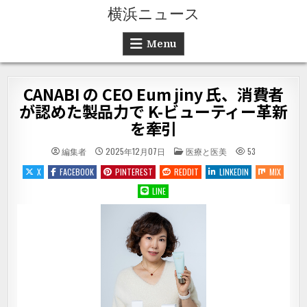
Skip to content
横浜ニュース
Menu
CANABI の CEO Eum jiny 氏、消費者
が認めた製品力で K-ビューティー革新
を牽引
POSTED IN
編集者
2025年12月07日
医療と医美
53
X
FACEBOOK
PINTEREST
REDDIT
LINKEDIN
MIX
LINE