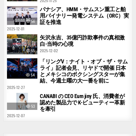
2025-11-25
パナシア、HMM・サムスン重工と舶
用バイナリー発電システム（ORC）実
56
証を推進
2025-12-01
矢沢永吉、35億円詐欺事件の真相激
白-当時の心境
2025-12-02
55
「リングV：ナイト・オブ・ザ・サム
ライ」記者会見、リヤドで開催 日本
とメキシコのボクシングスターが集
54
結、今週土曜の大一番を前に
2025-12-27
CANABI の CEO Eum jiny 氏、消費者が
認めた製品力で K-ビューティー革新
53
を牽引
2025-12-07