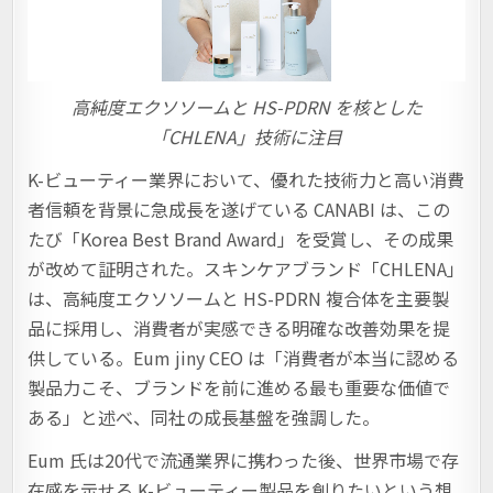
高純度エクソソームと HS-PDRN を核とした
「CHLENA」技術に注目
K-ビューティー業界において、優れた技術力と高い消費
者信頼を背景に急成長を遂げている CANABI は、この
たび「Korea Best Brand Award」を受賞し、その成果
が改めて証明された。スキンケアブランド「CHLENA」
は、高純度エクソソームと HS-PDRN 複合体を主要製
品に採用し、消費者が実感できる明確な改善効果を提
供している。Eum jiny CEO は「消費者が本当に認める
製品力こそ、ブランドを前に進める最も重要な価値で
ある」と述べ、同社の成長基盤を強調した。
Eum 氏は20代で流通業界に携わった後、世界市場で存
在感を示せる K-ビューティー製品を創りたいという想