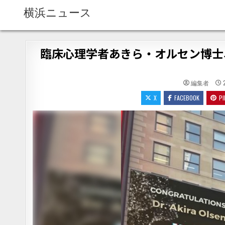
Skip to content
横浜ニュース
臨床心理学者あきら・オルセン博士、
編集者
X
FACEBOOK
P