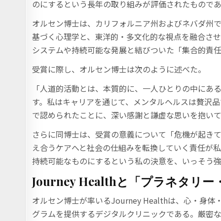
のにするという長年の取り組みが評価されたもので
オルセン博士は、カリフォルニア州およびネバダ州で
基づく心理学と、東洋的・多文化的な視点を融合さ
システムや持続可能な発展と結びついた「集合的責
受賞に際し、オルセン博士は次のように述べた。
「人道的活動とは、本質的に、一人ひとりの中にあ
す。私はキャリアを通じて、メンタルヘルスは贅沢品
で認められたことに、深い感謝と謙虚な思いを抱い
さらに同博士は、受賞の意義について「危機が起きて
え合うケアへと社会の仕組みを転換していく責任が私
持続可能なものにするという私の決意を、いっそう
Journey Health
と「プラネタリー
オルセン博士が率いるJourney Healthは、
グラムを提供するデジタルクリニックである。厳密