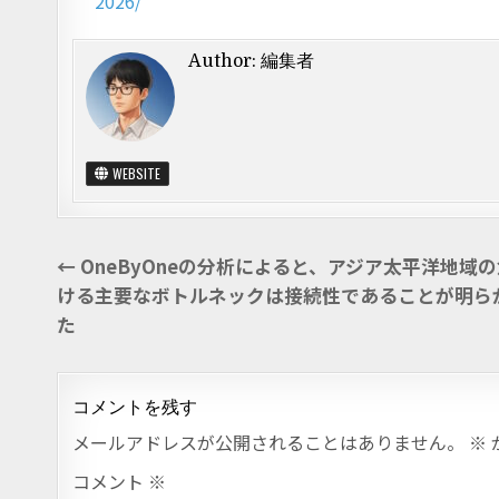
2026/
Author:
編集者
WEBSITE
投稿ナビゲーション
← OneByOneの分析によると、アジア太平洋地域
ける主要なボトルネックは接続性であることが明ら
た
コメントを残す
メールアドレスが公開されることはありません。
※
コメント
※