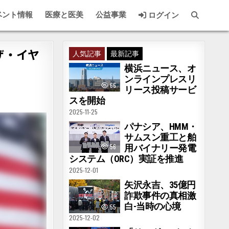
ベント情報
医療と医美
公益事業
ログイン
ザ・イヤ
人気記事
最新記事
横浜ニュース、オ
ンラインプレスリ
66
リース投稿サービ
スを開始
2025-11-25
パナシア、HMM・
サムスン重工と舶
56
用バイナリー発電
システム（ORC）実証を推進
2025-12-01
矢沢永吉、35億円
詐欺事件の真相激
白-当時の心境
55
2025-12-02