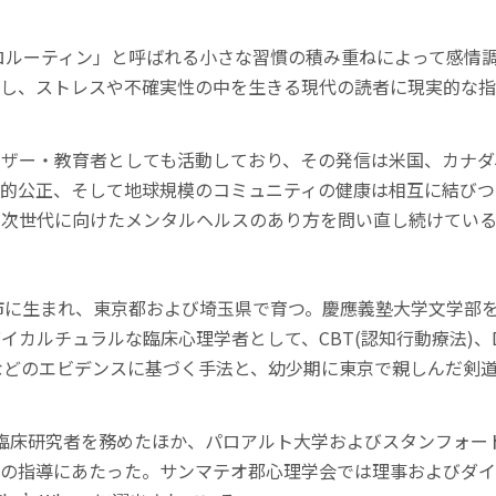
、「マイクロルーティン」と呼ばれる小さな習慣の積み重ねによって感
唱し、ストレスや不確実性の中を生きる現代の読者に現実的な
ザー・教育者としても活動しており、その発信は米国、カナダ
会的公正、そして地球規模のコミュニティの健康は相互に結びつ
、次世代に向けたメンタルヘルスのあり方を問い直し続けてい
県神戸市に生まれ、東京都および埼玉県で育つ。慶應義塾大学文学部
カルチュラルな臨床心理学者として、CBT(認知行動療法)、D
スなどのエビデンスに基づく手法と、幼少期に東京で親しんだ剣
部で臨床研究者を務めたほか、パロアルト大学およびスタンフォード
進の指導にあたった。サンマテオ郡心理学会では理事およびダイ