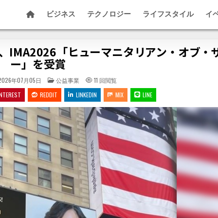
ビジネス
テクノロジー
ライフスタイル
イ
IMA2026「ヒューマニタリアン・オブ・
ー」を受賞
POSTED IN
2026年07月05日
公益事業
11
回閲覧
INTEREST
REDDIT
LINKEDIN
MIX
LINE