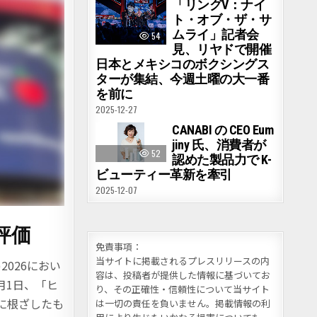
「リングV：ナイ
ト・オブ・ザ・サ
ムライ」記者会
54
見、リヤドで開催
日本とメキシコのボクシングス
ターが集結、今週土曜の大一番
を前に
2025-12-27
CANABI の CEO Eum
jiny 氏、消費者が
52
認めた製品力で K-
ビューティー革新を牽引
2025-12-07
評価
免責事項：
当サイトに掲載されるプレスリリースの内
026におい
容は、投稿者が提供した情報に基づいてお
7月1日、「ヒ
り、その正確性・信頼性について当サイト
に根ざしたも
は一切の責任を負いません。掲載情報の利