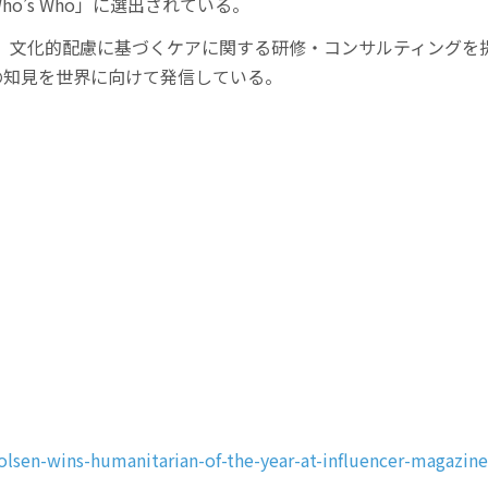
ho’s Who」に選出されている。
ADHD、文化的配慮に基づくケアに関する研修・コンサルティング
学の知見を世界に向けて発信している。
-olsen-wins-humanitarian-of-the-year-at-influencer-magazin