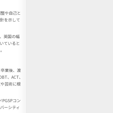
情調整や自己と
指針を示して
、英国の幅
いていると
る。
を卒業後、渡
BT、ACT、
道や芸術に根
PGSPコン
バーシティ