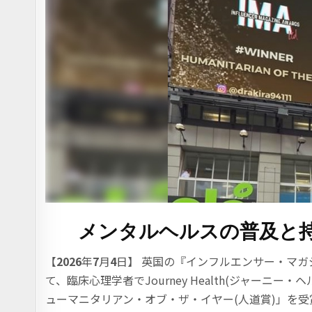
メンタルヘルスの普及と
【
2026
年
7
月
4
日】 英国の『インフルエンサー・マガジ
て、臨床心理学者でJourney Health(ジャーニー・
ューマニタリアン・オブ・ザ・イヤー(人道賞)」を